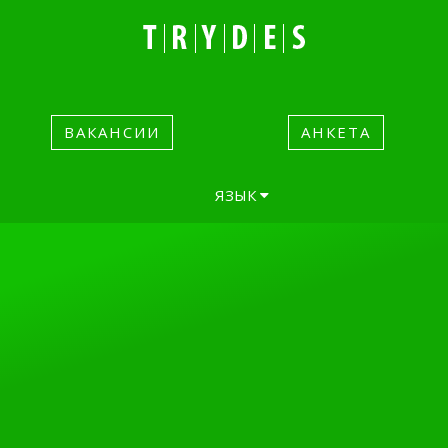
Notice
: Undefined index: name in
/home/visaimho/trydes.org/www/vqmod/vqcache/vq2-
system_modification_catalog_controller_product_cate
on line
312
Notice
: Undefined index: name in
/home/visaimho/trydes.org/www/vqmod/vqcache/vq2-
system_modification_catalog_controller_product_cate
ВАКАНСИИ
АНКЕТА
on line
312
ЯЗЫК